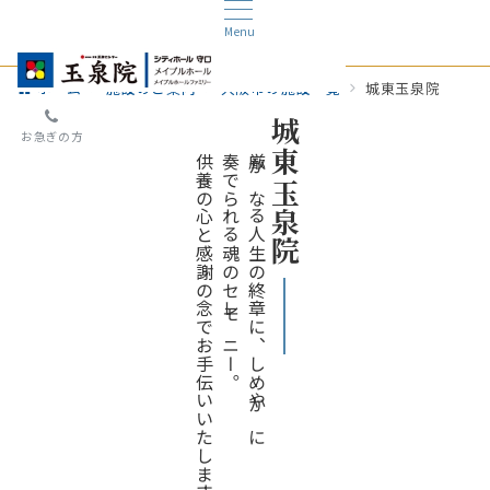
Menu
ホーム
施設のご案内
大阪市の施設一覧
城東玉泉院
城東玉泉院
お急ぎの方
供養の心と感謝の念でお手伝いいたします。
奏
厳かなる人生の終章に、しめやかに
でられる魂のセレモニー。