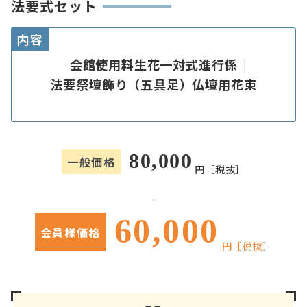
法要式セット
内容
会館使用料
生花一対
式進行係
法要祭壇飾り（五具足）
仏壇用花束
80,000
一般価格
円［税抜］
60,000
会員様価格
円［税抜］