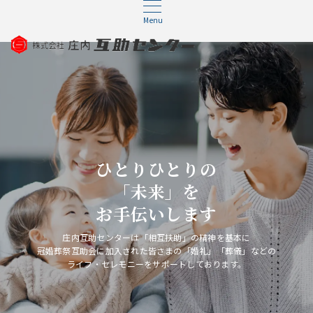
Menu
ひとりひとりの
「未来」を
お手伝いします
庄内互助センターは「相互扶助」の精神を基本に
冠婚葬祭互助会に加入された皆さまの「婚礼」「葬儀」などの
ライフ・セレモニーをサポートしております。